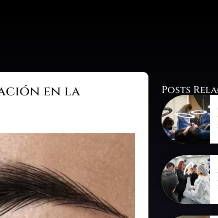
ntrenamiento
servicios
blog
cone
ación en la
Posts Rel