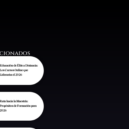
Moneda
Lang
USD
ctemos
EUR
acionados
Educación de Élite a Distancia:
Los Cursos Online que
Liderarán el 2026
Ruta hacia la Maestría:
Propósitos de Formación para
2026