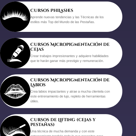
Cursos PhiLashes
Aprende nuevas tendencias y las Técnicas de los
estilos más Top del Mundo de las Pestañas.
Cursos Micropigmentación de
Cejas
Crear trabajos impresionantes y adquiere habilidades
que te harán ganar más prestigio y remuneración.
Cursos Micropigmentación de
Labios
Crea labios impactantes y atrae a mucha clientela con
este entrenamiento de lujo, repleto de herramientas
útiles.
Cursos de Lifting (cejas y
pestañas)
Una técnica de mucha demanda y con este
entrenamiento tendrás todo lo que necesitas para